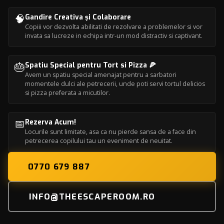
🧠
Gandire Creativa și Colaborare
Copiii vor dezvolta abilitati de rezolvare a problemelor si vor
invata sa lucreze in echipa intr-un mod distractiv si captivant.
🎂
Spatiu Special pentru Tort si Pizza 🍕
Avem un spatiu special amenajat pentru a sarbatori
momentele dulci ale petrecerii, unde poti servi tortul delicios
si pizza preferata a micutilor.
📅
Rezerva Acum!
Locurile sunt limitate, asa ca nu pierde sansa de a face din
petrecerea copilului tau un eveniment de neuitat.
0770 679 887
INFO@THEESCAPEROOM.RO