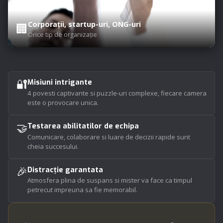
Corporații, startup-uri, ONG-uri
🏢
Orice tip de organizație
🔐
Misiuni intrigante
4 povesti captivante si puzzle-uri complexe, fiecare camera
este o provocare unica.
🤝
Testarea abilitatilor de echipa
Comunicare, colaborare si luare de decizii rapide sunt
cheia succesului.
🎉
Distracție garantata
Atmosfera plina de suspans si mister va face ca timpul
petrecut impreuna sa fie memorabil.