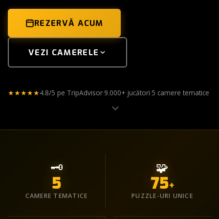
REZERVĂ ONLINE
REZERVĂ ACUM
VEZI CAMERELE
★★★★★
4.8/5 pe TripAdvisor
·
9.000+ jucători
·
5 camere tematice
🗝️
🧩
5
75
+
CAMERE TEMATICE
PUZZLE-URI UNICE