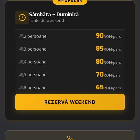
POPULAR
Sâmbătă – Duminică
Tarife de weekend
90
2 persoane
RON/pers
85
3 persoane
RON/pers
80
4 persoane
RON/pers
70
5 persoane
RON/pers
65
6 persoane
RON/pers
REZERVĂ WEEKEND