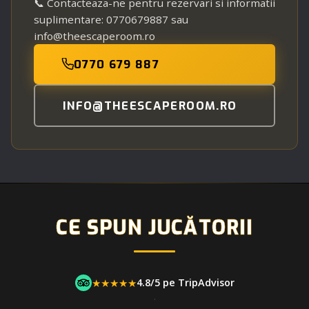
📞 Contacteaza-ne pentru rezervari si informatii
suplimentare: 0770679887 sau
info@theescaperoom.ro
0770 679 887
INFO@THEESCAPEROOM.RO
CE SPUN JUCĂTORII
★★★★★
4.8/5 pe TripAdvisor
·