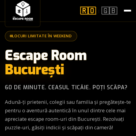
🇷🇴
🇬🇧
|
CUM SE JOACĂ?
LOCURI LIMITATE ÎN WEEKEND
CAMERE
Escape Room
PREȚURI
București
VOUCHERE
60 DE MINUTE. CEASUL TICĂIE. POȚI SCĂPA?
ANIVERSĂRI
Adună-ți prietenii, colegii sau familia și pregătește-te
TEAM BUILDING
pentru o aventură autentică în unul dintre cele mai
apreciate escape room-uri din București. Rezolvați
CONTACT
puzzle-uri, găsiți indicii și scăpați din cameră!