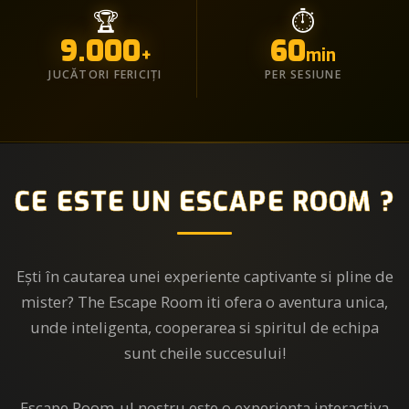
🏆
⏱️
9.000
60
+
min
JUCĂTORI FERICIȚI
PER SESIUNE
CE ESTE UN ESCAPE ROOM ?
Ești în cautarea unei experiente captivante si pline de
mister? The Escape Room iti ofera o aventura unica,
unde inteligenta, cooperarea si spiritul de echipa
sunt cheile succesului!
Escape Room-ul nostru este o experienta interactiva