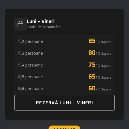
Luni – Vineri
Tarife de săptămână
85
2 persoane
RON/pers
80
3 persoane
RON/pers
75
4 persoane
RON/pers
65
5 persoane
RON/pers
60
6 persoane
RON/pers
REZERVĂ LUNI – VINERI