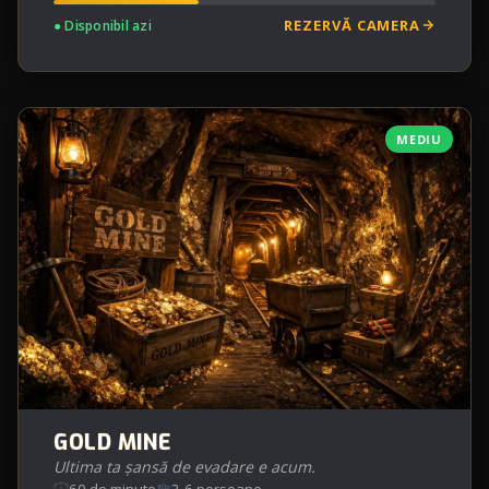
REZERVĂ CAMERA
● Disponibil azi
MEDIU
GOLD MINE
Ultima ta șansă de evadare e acum.